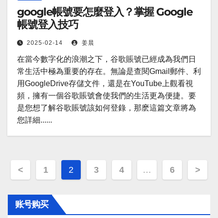
google帳號要怎麼登入？掌握 Google
帳號登入技巧
2025-02-14
姜晨
在當今數字化的浪潮之下，谷歌賬號已經成為我們日
常生活中極為重要的存在。無論是查閱Gmail郵件、利
用GoogleDrive存儲文件，還是在YouTube上觀看視
頻，擁有一個谷歌賬號會使我們的生活更為便捷。要
是您想了解谷歌賬號該如何登錄，那麽這篇文章將為
您詳細......
文
<
1
2
3
4
…
6
>
章
账号购买
分