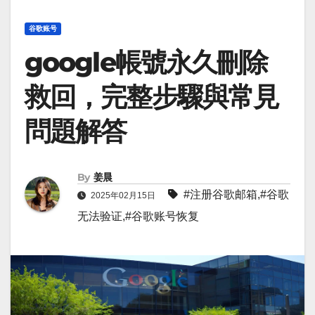
谷歌账号
google帳號永久刪除
救回，完整步驟與常見
問題解答
By
姜晨
#
注册谷歌邮箱
,#
谷歌
2025年02月15日
无法验证
,#
谷歌账号恢复