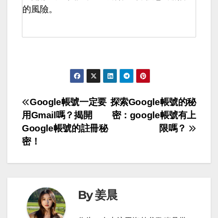
的風險。
文
Google帳號一定要
探索Google帳號的秘
用Gmail嗎？揭開
密：google帳號有上
章
Google帳號的註冊秘
限嗎？
導
密！
覽
By 姜晨