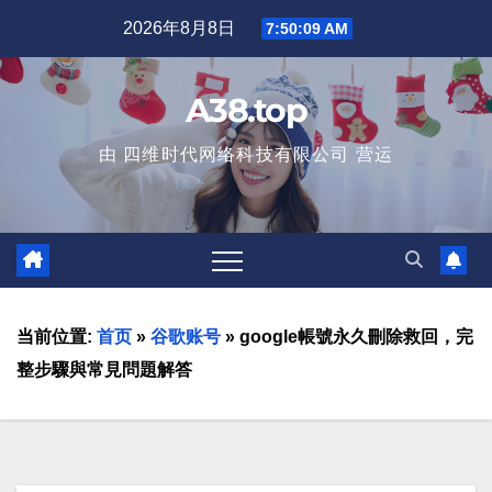
2026年8月8日
7:50:11 AM
A38.top
由 四维时代网络科技有限公司 营运
当前位置:
首页
»
谷歌账号
»
google帳號永久刪除救回，完
整步驟與常見問題解答