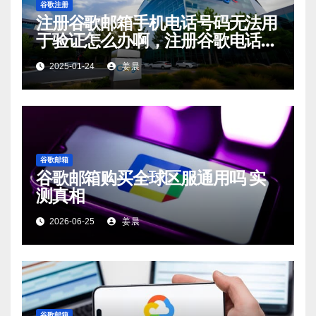
谷歌注册
注册谷歌邮箱手机电话号码无法用
于验证怎么办啊，注册谷歌电话号
码无法用于验证怎么回事？
2025-01-24
姜晨
谷歌邮箱
谷歌邮箱购买全球区服通用吗 实
测真相
2026-06-25
姜晨
谷歌邮箱