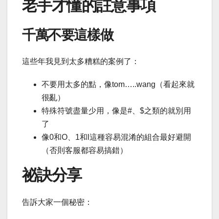
老手才懂的註意事項
千萬不要這樣做
這些年我見到太多糟糕的案例了：
不要用太多的點，像tom…..wang（看起來就
很亂）
特殊符號盡量少用，像是#、$之類的就別用
了
像0和O、1和l這種容易混淆的組合最好避開
（否則客服都容易搞錯）
祕訣分享
告訴大家一個秘密：