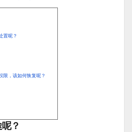
处置呢？
权限，该如何恢复呢？
途呢？